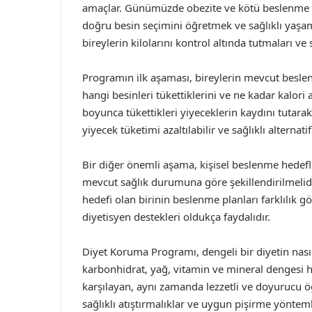
amaçlar. Günümüzde obezite ve kötü beslenme al
doğru besin seçimini öğretmek ve sağlıklı yaşam 
bireylerin kilolarını kontrol altında tutmaları ve 
Programın ilk aşaması, bireylerin mevcut beslenm
hangi besinleri tükettiklerini ve ne kadar kalori 
boyunca tükettikleri yiyeceklerin kaydını tutarak, 
yiyecek tüketimi azaltılabilir ve sağlıklı alternatif
Bir diğer önemli aşama, kişisel beslenme hedefler
mevcut sağlık durumuna göre şekillendirilmelidir
hedefi olan birinin beslenme planları farklılık 
diyetisyen destekleri oldukça faydalıdır.
Diyet Koruma Programı, dengeli bir diyetin nasıl 
karbonhidrat, yağ, vitamin ve mineral dengesi hak
karşılayan, aynı zamanda lezzetli ve doyurucu ö
sağlıklı atıştırmalıklar ve uygun pişirme yönteml