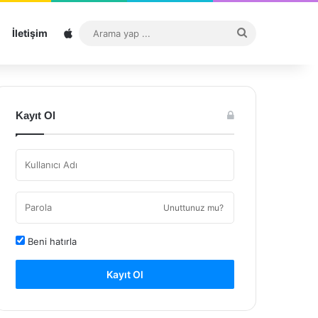
Sitemap
Arama
İletişim
yap
...
Kayıt Ol
Unuttunuz mu?
Beni hatırla
Kayıt Ol