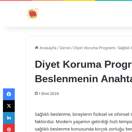
Anasayfa
/
Genel
/
Diyet Koruma Programı: Sağlıklı
Diyet Koruma Progra
Beslenmenin Anahta
Facebook
1 Ekim 2024
X
LinkedIn
Sağlıklı beslenme, bireylerin fiziksel ve zihinse
faktördür. Modern yaşamın getirdiği hızlı tempol
Pinterest
sağlıklı beslenme konusunda birçok zorluğu ber