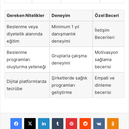
Gereken Nitelikler
Deneyim
Özel Beceri
Beslenme veya
Minimum 1 yıl
İletişim
diyetetik alanında
danışmanlık
Becerileri
eğitim
deneyimi
Beslenme
Motivasyon
Gruplarla çalışma
programları
sağlama
deneyimi
oluşturma yeteneği
becerisi
Şirketlerde sağlık
Empati ve
Dijital platformlarda
programları
dinleme
tecrübe
geliştirme
becerisi
Facebook
X
LinkedIn
Tumblr
Pinterest
Reddit
VKontakte
Odnok