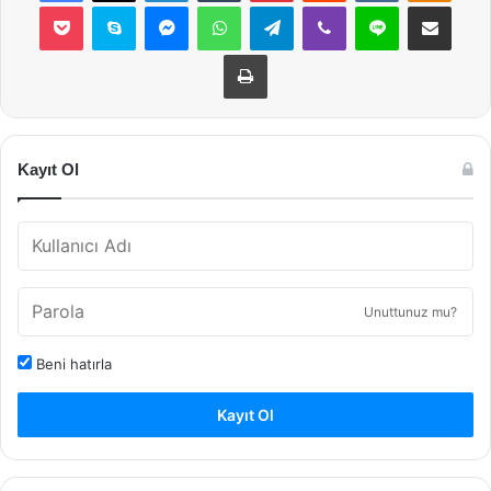
Pocket
Skype
Messenger
WhatsApp
Telegram
Viber
Line
E-Posta ile payla
Yazdır
Kayıt Ol
Unuttunuz mu?
Beni hatırla
Kayıt Ol