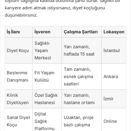
toplum sağlığına katkıda bulunma şansı sunar. Sağlıklı bir
kariyere adım atmak istiyorsanız, diyet koçluğunu
düşünebilirsiniz.
İş İlanı
İşveren
Çalışma Şartları
Lokasyon
Sağlıklı
Yarı zamanlı,
Diyet Koçu
Yaşam
İstanbul
haftada 15 saat
Merkezi
Tam zamanlı,
Beslenme
Fit Yaşam
esnek çalışma
Ankara
Danışmanı
Kulübü
saatleri
Klinik
Özel Sağlık
Yarı zamanlı,
İzmir
Diyetisyen
Hastanesi
hastane ortamı
Dijital
Sanal Diyet
Uzaktan, proje
Sağlık
Online
Koçu
bazlı çalışma
Platformu