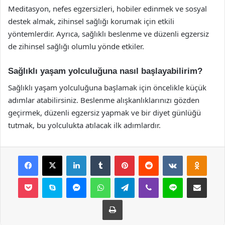
Meditasyon, nefes egzersizleri, hobiler edinmek ve sosyal
destek almak, zihinsel sağlığı korumak için etkili
yöntemlerdir. Ayrıca, sağlıklı beslenme ve düzenli egzersiz
de zihinsel sağlığı olumlu yönde etkiler.
Sağlıklı yaşam yolculuğuna nasıl başlayabilirim?
Sağlıklı yaşam yolculuğuna başlamak için öncelikle küçük
adımlar atabilirsiniz. Beslenme alışkanlıklarınızı gözden
geçirmek, düzenli egzersiz yapmak ve bir diyet günlüğü
tutmak, bu yolculukta atılacak ilk adımlardır.
Facebook
X
LinkedIn
Tumblr
Pinterest
Reddit
VKontakte
Odnok
Pocket
Skype
Messenger
WhatsApp
Telegram
Viber
Line
E-Posta ile payla
Yazdır