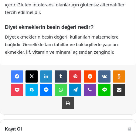
içerir. Gluten intoleransı olanlar için glütensiz alternatifler
tercih edilmelidir.
Diyet ekmeklerin besin değeri nedir?
Diyet ekmeklerin besin değeri, kullanılan malzemelere
bağlıdır. Genellikle tam tahıllar ve baklagillerle yapılan
ekmekler, lif, vitamin ve mineral açısından zengindir.
Facebook
X
LinkedIn
Tumblr
Pinterest
Reddit
VKontakte
Odnok
Pocket
Skype
Messenger
WhatsApp
Telegram
Viber
Line
E-Posta ile payla
Yazdır
Kayıt Ol