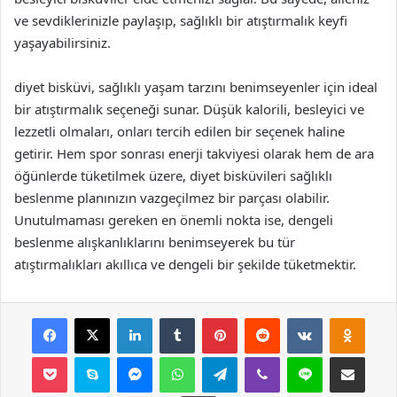
ve sevdiklerinizle paylaşıp, sağlıklı bir atıştırmalık keyfi
yaşayabilirsiniz.
diyet bisküvi, sağlıklı yaşam tarzını benimseyenler için ideal
bir atıştırmalık seçeneği sunar. Düşük kalorili, besleyici ve
lezzetli olmaları, onları tercih edilen bir seçenek haline
getirir. Hem spor sonrası enerji takviyesi olarak hem de ara
öğünlerde tüketilmek üzere, diyet bisküvileri sağlıklı
beslenme planınızın vazgeçilmez bir parçası olabilir.
Unutulmaması gereken en önemli nokta ise, dengeli
beslenme alışkanlıklarını benimseyerek bu tür
atıştırmalıkları akıllıca ve dengeli bir şekilde tüketmektir.
Facebook
X
LinkedIn
Tumblr
Pinterest
Reddit
VKontakte
Odnok
Pocket
Skype
Messenger
WhatsApp
Telegram
Viber
Line
E-Posta ile payla
Yazdır