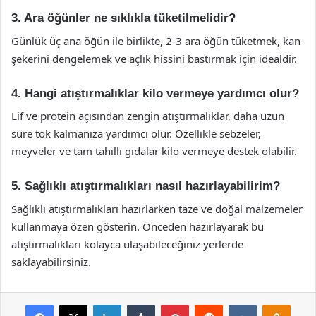
3. Ara öğünler ne sıklıkla tüketilmelidir?
Günlük üç ana öğün ile birlikte, 2-3 ara öğün tüketmek, kan
şekerini dengelemek ve açlık hissini bastırmak için idealdir.
4. Hangi atıştırmalıklar kilo vermeye yardımcı olur?
Lif ve protein açısından zengin atıştırmalıklar, daha uzun
süre tok kalmanıza yardımcı olur. Özellikle sebzeler,
meyveler ve tam tahıllı gıdalar kilo vermeye destek olabilir.
5. Sağlıklı atıştırmalıkları nasıl hazırlayabilirim?
Sağlıklı atıştırmalıkları hazırlarken taze ve doğal malzemeler
kullanmaya özen gösterin. Önceden hazırlayarak bu
atıştırmalıkları kolayca ulaşabileceğiniz yerlerde
saklayabilirsiniz.
Facebook
X
LinkedIn
Tumblr
Pinterest
Reddit
VKontakte
Odnok