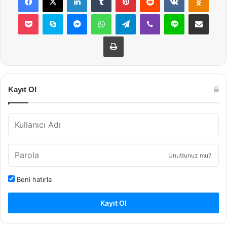
Pocket
Skype
Messenger
WhatsApp
Telegram
Viber
Line
E-Posta ile payla
Yazdır
Kayıt Ol
Unuttunuz mu?
Beni hatırla
Kayıt Ol