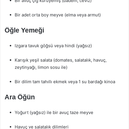
Bir avuç çiğ kuruyemiş (badem, ceviz)
Bir adet orta boy meyve (elma veya armut)
Öğle Yemeği
Izgara tavuk göğsü veya hindi (yağsız)
Karışık yeşil salata (domates, salatalık, havuç,
zeytinyağı, limon sosu ile)
Bir dilim tam tahıllı ekmek veya 1 su bardağı kinoa
Ara Öğün
Yoğurt (yağsız) ile bir avuç taze meyve
Havuç ve salatalık dilimleri