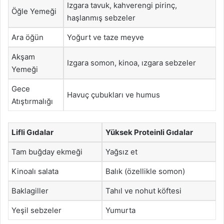
Izgara tavuk, kahverengi pirinç,
Öğle Yemeği
haşlanmış sebzeler
Ara öğün
Yoğurt ve taze meyve
Akşam
Izgara somon, kinoa, ızgara sebzeler
Yemeği
Gece
Havuç çubukları ve humus
Atıştırmalığı
Lifli Gıdalar
Yüksek Proteinli Gıdalar
Tam buğday ekmeği
Yağsız et
Kinoalı salata
Balık (özellikle somon)
Baklagiller
Tahıl ve nohut köftesi
Yeşil sebzeler
Yumurta