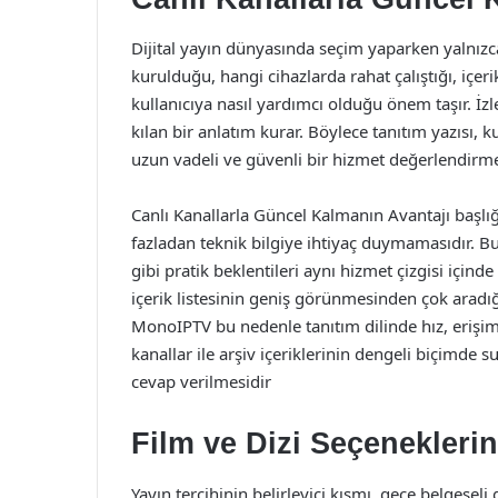
Dijital yayın dünyasında seçim yaparken yalnızca
kurulduğu, hangi cihazlarda rahat çalıştığı, içer
kullanıcıya nasıl yardımcı olduğu önem taşır. İ
kılan bir anlatım kurar. Böylece tanıtım yazısı, k
uzun vadeli ve güvenli bir hizmet değerlendirme
Canlı Kanallarla Güncel Kalmanın Avantajı başlığı
fazladan teknik bilgiye ihtiyaç duymamasıdır. Bu
gibi pratik beklentileri aynı hizmet çizgisi içind
içerik listesinin geniş görünmesinden çok aradı
MonoIPTV bu nedenle tanıtım dilinde hız, erişim
kanallar ile arşiv içeriklerinin dengeli biçimde s
cevap verilmesidir
Film ve Dizi Seçenekleri
Yayın tercihinin belirleyici kısmı, gece belgeseli 