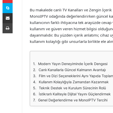
Skype
Bu makalede canlı TV Kanalları ve Zengin İçeri
E-Posta ile paylaş
MonoIPTV odağında değerlendirirken güncel kanal
kullanıcının farklı ihtiyacına tek arayüzde cevap 
Yazdır
kullanım ve güven veren hizmet bilgisi olduğun
dayanmalıdır. Bu yüzden içerik anlatımı; cihaz u
kullanım kolaylığı gibi unsurlarla birlikte ele alın
Modern Yayın Deneyiminde İçerik Dengesi
Canlı Kanallarla Güncel Kalmanın Avantajı
Film ve Dizi Seçeneklerini Aynı Yapıda Topla
Kullanım Kolaylığıyla Zamandan Kazanmak
Teknik Destek ve Kurulum Sürecinin Rolü
İstikrarlı Kaliteyle Dijital Yayını Güçlendirmek
Genel Değerlendirme ve MonoIPTV Tercihi