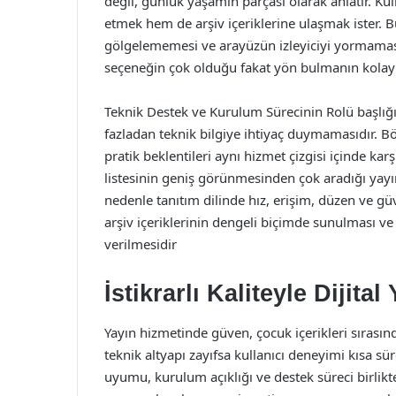
değil, günlük yaşamın parçası olarak anlatır. Ku
etmek hem de arşiv içeriklerine ulaşmak ister. Bu
gölgelememesi ve arayüzün izleyiciyi yormaması
seçeneğin çok olduğu fakat yön bulmanın kolay k
Teknik Destek ve Kurulum Sürecinin Rolü başlığı 
fazladan teknik bilgiye ihtiyaç duymamasıdır. Bö
pratik beklentileri aynı hizmet çizgisi içinde kar
listesinin geniş görünmesinden çok aradığı yay
nedenle tanıtım dilinde hız, erişim, düzen ve güv
arşiv içeriklerinin dengeli biçimde sunulması ve 
verilmesidir
İstikrarlı Kaliteyle Dijit
Yayın hizmetinde güven, çocuk içerikleri sırasında
teknik altyapı zayıfsa kullanıcı deneyimi kısa sür
uyumu, kurulum açıklığı ve destek süreci birlikte