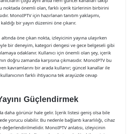
llanıcıların çoğu aynı anda hem güncel kanalları takip
 noktada önemli olan, farklı içerik türlerinin birbirini
dır. MonoIPTV için hazırlanan tanıtım yaklaşımı,
aldığı bir yayın düzenini öne çıkarır.
altında öne çıkan nokta, izleyicinin yayına ulaşırken
yle bir deneyim, kategori dengesi ve gece belgeseli gibi
şılamaya odaklanır. Kullanıcı için önemli olan şey, içerik
ının doğru zamanda karşısına çıkmasıdır. MonoIPTV bu
en kavramlarını bir arada kullanır; güncel kanallar ile
kullanıcının farklı ihtiyacına tek arayüzde cevap
al Yayını Güçlendirmek
 daha görünür hale gelir. İçerik listesi geniş olsa bile
ede yorucu olabilir. Bu nedenle bağlantı kararlılığı, cihaz
 değerlendirilmelidir. MonoIPTV anlatısı, izleyicinin