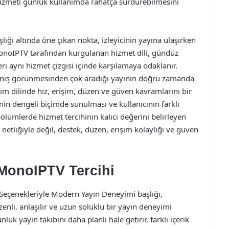
hizmeti günlük kullanımda rahatça sürdürebilmesini
aşlığı altında öne çıkan nokta, izleyicinin yayına ulaşırken
MonoIPTV tarafından kurgulanan hizmet dili, gündüz
leri aynı hizmet çizgisi içinde karşılamaya odaklanır.
in geniş görünmesinden çok aradığı yayının doğru zamanda
ım dilinde hız, erişim, düzen ve güven kavramlarını bir
rinin dengeli biçimde sunulması ve kullanıcının farklı
ölümlerde hizmet tercihinin kalıcı değerini belirleyen
etliğiyle değil, destek, düzen, erişim kolaylığı ve güven
MonoIPTV Tercihi
k Seçenekleriyle Modern Yayın Deneyimi başlığı,
zenli, anlaşılır ve uzun soluklu bir yayın deneyimi
nlük yayın takibini daha planlı hale getirir, farklı içerik