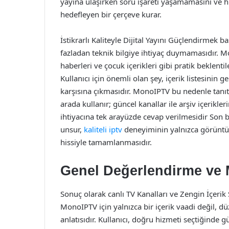
yayına ulaşırken soru işareti yaşamamasını ve 
hedefleyen bir çerçeve kurar.
İstikrarlı Kaliteyle Dijital Yayını Güçlendirmek b
fazladan teknik bilgiye ihtiyaç duymamasıdır. 
haberleri ve çocuk içerikleri gibi pratik beklenti
Kullanıcı için önemli olan şey, içerik listesin
karşısına çıkmasıdır. MonoIPTV bu nedenle tanıt
arada kullanır; güncel kanallar ile arşiv içerikle
ihtiyacına tek arayüzde cevap verilmesidir Son b
unsur,
kaliteli iptv
deneyiminin yalnızca görüntü n
hissiyle tamamlanmasıdır.
Genel Değerlendirme ve 
Sonuç olarak canlı TV Kanalları ve Zengin İçeri
MonoIPTV için yalnızca bir içerik vaadi değil, dü
anlatısıdır. Kullanıcı, doğru hizmeti seçtiğinde gü