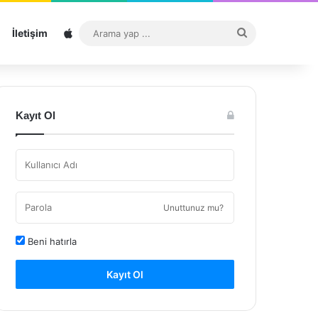
Sitemap
Arama
İletişim
yap
...
Kayıt Ol
Unuttunuz mu?
Beni hatırla
Kayıt Ol