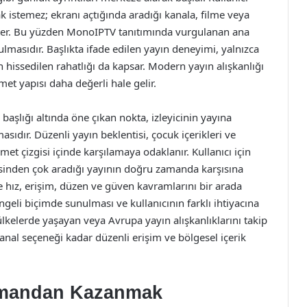
stemez; ekranı açtığında aradığı kanala, filme veya
ster. Bu yüzden MonoIPTV tanıtımında vurgulanan ana
lmasıdır. Başlıkta ifade edilen yayın deneyimi, yalnızca
ken hissedilen rahatlığı da kapsar. Modern yayın alışkanlığı
met yapısı daha değerli hale gelir.
başlığı altında öne çıkan nokta, izleyicinin yayına
sıdır. Düzenli yayın beklentisi, çocuk içerikleri ve
met çizgisi içinde karşılamaya odaklanır. Kullanıcı için
esinden çok aradığı yayının doğru zamanda karşısına
 hız, erişim, düzen ve güven kavramlarını bir arada
dengeli biçimde sunulması ve kullanıcının farklı ihtiyacına
ülkelerde yaşayan veya Avrupa yayın alışkanlıklarını takip
kanal seçeneği kadar düzenli erişim ve bölgesel içerik
Zamandan Kazanmak