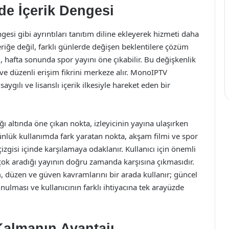
e İçerik Dengesi
engesi gibi ayrıntıları tanıtım diline ekleyerek hizmeti daha
çeriğe değil, farklı günlerde değişen beklentilere çözüm
, hafta sonunda spor yayını öne çıkabilir. Bu değişkenlik
e düzenli erişim fikrini merkeze alır. MonoIPTV
ygılı ve lisanslı içerik ilkesiyle hareket eden bir
 altında öne çıkan nokta, izleyicinin yayına ulaşırken
ünlük kullanımda fark yaratan nokta, akşam filmi ve spor
çizgisi içinde karşılamaya odaklanır. Kullanıcı için önemli
 çok aradığı yayının doğru zamanda karşısına çıkmasıdır.
, düzen ve güven kavramlarını bir arada kullanır; güncel
unulması ve kullanıcının farklı ihtiyacına tek arayüzde
Kalmanın Avantajı