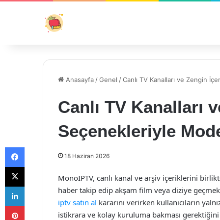
Anasayfa
/
Genel
/
Canlı TV Kanalları ve Zengin İç
Canlı TV Kanalları v
Seçenekleriyle Mod
Facebook
18 Haziran 2026
X
MonoIPTV, canlı kanal ve arşiv içeriklerini birlik
LinkedIn
haber takip edip akşam film veya diziye geçmek 
iptv satın al
kararını verirken kullanıcıların yalnız
Pinterest
istikrara ve kolay kuruluma bakması gerektiğini