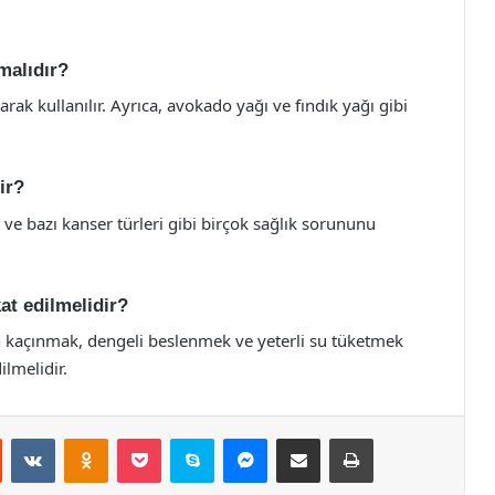
malıdır?
ak kullanılır. Ayrıca, avokado yağı ve fındık yağı gibi
ir?
t ve bazı kanser türleri gibi birçok sağlık sorununu
at edilmelidir?
n kaçınmak, dengeli beslenmek ve yeterli su tüketmek
ilmelidir.
st
Reddit
VKontakte
Odnoklassniki
Pocket
Skype
Messenger
E-Posta ile paylaş
Yazdır