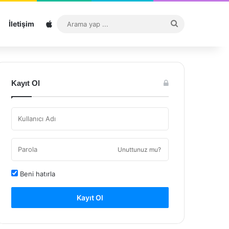
Sitemap
Arama
İletişim
yap
...
Kayıt Ol
Unuttunuz mu?
Beni hatırla
Kayıt Ol