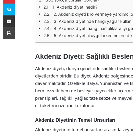
Skype
1. Akdeniz diyeti nedir?
2. Akdeniz diyeti kilo vermeye yardımcı 
E-Posta ile paylaş
3. Akdeniz diyetinde hangi yağlar kullanı
Yazdır
4. Akdeniz diyeti hangi hastalıklara iyi gel
5. Akdeniz diyetini uygularken nelere dik
Akdeniz Diyeti: Sağlıklı Besle
Akdeniz diyeti, dünya genelinde sağlıklı beslen
diyetlerden biridir. Bu diyet, Akdeniz bölgesind
dayanmaktadır. Özellikle İtalya, Yunanistan ve İ
hem lezzetli hem de besleyici yiyecekleri içerme
prensipleri, sağlıklı yağlar, taze sebze ve meyvele
et tüketimi üzerine kuruludur.
Akdeniz Diyetinin Temel Unsurları
Akdeniz diyetinin temel unsurları arasında zeytiny