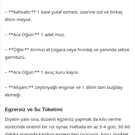
– **Kahvaltı:** 1 kase yulaf ezmesi, üzerine süt ve birkaç
dilim meyve.
– **Ara Öğün:** 1 adet muz.
– **Öğle:** Kırmızı et (ızgara veya fırında) ve yanında sebze
garnitürü.
– **Ara Öğün:** 1 avuç kuru kayısı.
– **Akşam:** Zeytinyağlı enginar ve 1 dilim tam buğday
ekmeği.
Egzersiz ve Su Tüketimi
Diyetin yanı sıra, düzenli egzersiz yapmak da kilo verme
sürecinde önemli bir rol oynar. Haftada en az 3-4 gün, 30-60
dakika arasında kardiyo egzersizleri (yürüyüş, koşu, bisiklet