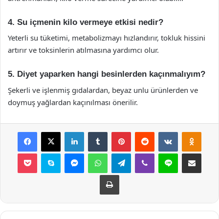
4. Su içmenin kilo vermeye etkisi nedir?
Yeterli su tüketimi, metabolizmayı hızlandırır, tokluk hissini
artırır ve toksinlerin atılmasına yardımcı olur.
5. Diyet yaparken hangi besinlerden kaçınmalıyım?
Şekerli ve işlenmiş gıdalardan, beyaz unlu ürünlerden ve
doymuş yağlardan kaçınılması önerilir.
Facebook
X
LinkedIn
Tumblr
Pinterest
Reddit
VKontakte
Odnok
Pocket
Skype
Messenger
WhatsApp
Telegram
Viber
Line
E-Posta ile payla
Yazdır