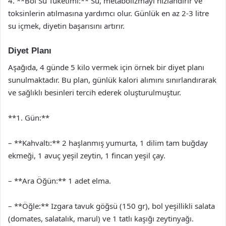
4. **Bol Su Tüketimi:** Su, metabolizmayı hızlandırır ve
toksinlerin atılmasına yardımcı olur. Günlük en az 2-3 litre
su içmek, diyetin başarısını artırır.
Diyet Planı
Aşağıda, 4 günde 5 kilo vermek için örnek bir diyet planı
sunulmaktadır. Bu plan, günlük kalori alımını sınırlandırarak
ve sağlıklı besinleri tercih ederek oluşturulmuştur.
**1. Gün:**
– **Kahvaltı:** 2 haşlanmış yumurta, 1 dilim tam buğday
ekmeği, 1 avuç yeşil zeytin, 1 fincan yeşil çay.
– **Ara Öğün:** 1 adet elma.
– **Öğle:** Izgara tavuk göğsü (150 gr), bol yeşillikli salata
(domates, salatalık, marul) ve 1 tatlı kaşığı zeytinyağı.