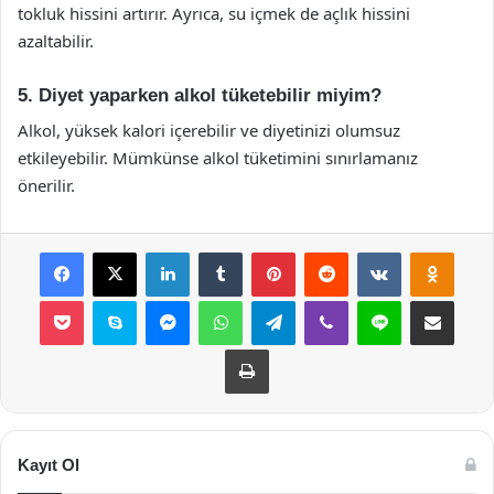
tokluk hissini artırır. Ayrıca, su içmek de açlık hissini
azaltabilir.
5. Diyet yaparken alkol tüketebilir miyim?
Alkol, yüksek kalori içerebilir ve diyetinizi olumsuz
etkileyebilir. Mümkünse alkol tüketimini sınırlamanız
önerilir.
Facebook
X
LinkedIn
Tumblr
Pinterest
Reddit
VKontakte
Odnok
Pocket
Skype
Messenger
WhatsApp
Telegram
Viber
Line
E-Posta ile payla
Yazdır
Kayıt Ol