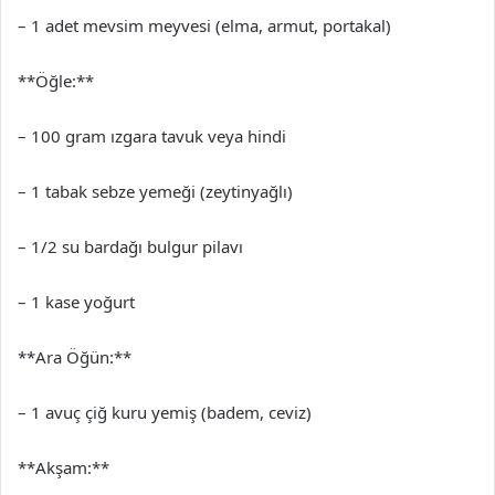
– 1 adet mevsim meyvesi (elma, armut, portakal)
**Öğle:**
– 100 gram ızgara tavuk veya hindi
– 1 tabak sebze yemeği (zeytinyağlı)
– 1/2 su bardağı bulgur pilavı
– 1 kase yoğurt
**Ara Öğün:**
– 1 avuç çiğ kuru yemiş (badem, ceviz)
**Akşam:**