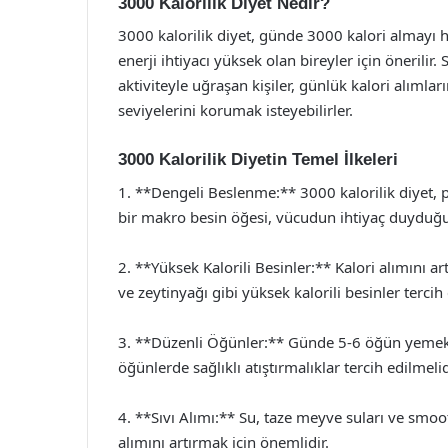
3000 Kalorilik Diyet Nedir?
3000 kalorilik diyet, günde 3000 kalori almayı h
enerji ihtiyacı yüksek olan bireyler için önerilir.
aktiviteyle uğraşan kişiler, günlük kalori alımlar
seviyelerini korumak isteyebilirler.
3000 Kalorilik Diyetin Temel İlkeleri
1. **Dengeli Beslenme:** 3000 kalorilik diyet, 
bir makro besin öğesi, vücudun ihtiyaç duyduğu 
2. **Yüksek Kalorili Besinler:** Kalori alımını a
ve zeytinyağı gibi yüksek kalorili besinler tercih 
3. **Düzenli Öğünler:** Günde 5-6 öğün yemek, k
öğünlerde sağlıklı atıştırmalıklar tercih edilmelid
4. **Sıvı Alımı:** Su, taze meyve suları ve smoot
alımını artırmak için önemlidir.