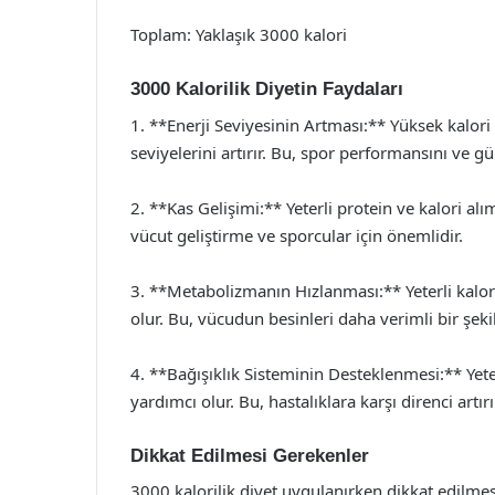
Toplam: Yaklaşık 3000 kalori
3000 Kalorilik Diyetin Faydaları
1. **Enerji Seviyesinin Artması:** Yüksek kalori al
seviyelerini artırır. Bu, spor performansını ve gün
2. **Kas Gelişimi:** Yeterli protein ve kalori alı
vücut geliştirme ve sporcular için önemlidir.
3. **Metabolizmanın Hızlanması:** Yeterli kalo
olur. Bu, vücudun besinleri daha verimli bir şeki
4. **Bağışıklık Sisteminin Desteklenmesi:** Yete
yardımcı olur. Bu, hastalıklara karşı direnci artırı
Dikkat Edilmesi Gerekenler
3000 kalorilik diyet uygulanırken dikkat edilmes