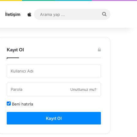
Sitemap
Arama
İletişim
yap
...
Kayıt Ol
Unuttunuz mu?
Beni hatırla
Kayıt Ol