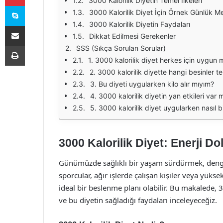
3000 Kalorilik Diyetin Temel İlkeleri
Skype
3000 Kalorilik Diyet İçin Örnek Günlük M
3000 Kalorilik Diyetin Faydaları
E-Posta ile paylaş
Dikkat Edilmesi Gerekenler
Yazdır
SSS (Sıkça Sorulan Sorular)
1. 3000 kalorilik diyet herkes için uygun 
2. 3000 kalorilik diyette hangi besinler te
3. Bu diyeti uygularken kilo alır mıyım?
4. 3000 kalorilik diyetin yan etkileri var 
5. 3000 kalorilik diyet uygularken nasıl 
3000 Kalorilik Diyet: Enerji D
Günümüzde sağlıklı bir yaşam sürdürmek, dengeli
sporcular, ağır işlerde çalışan kişiler veya yüksek
ideal bir beslenme planı olabilir. Bu makalede, 
ve bu diyetin sağladığı faydaları inceleyeceğiz.