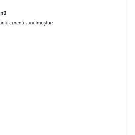
enü
r günlük menü sunulmuştur: