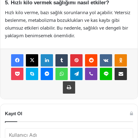
5. Hızlı kilo vermek sağlığımı nasıl etkiler?
Hızlı kilo verme, bazı sağlık sorunlarına yol açabilir. Yetersiz
beslenme, metabolizma bozuklukları ve kas kaybı gibi
olumsuz etkileri olabilir. Bu nedenle, sağlıklı ve dengeli bir
yaklaşım benimsemek önemlidir.
Facebook
X
LinkedIn
Tumblr
Pinterest
Reddit
VKontakte
Odnok
Pocket
Skype
Messenger
WhatsApp
Telegram
Viber
Line
E-Posta ile payla
Yazdır
Kayıt Ol