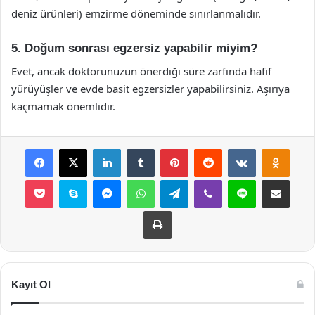
deniz ürünleri) emzirme döneminde sınırlanmalıdır.
5. Doğum sonrası egzersiz yapabilir miyim?
Evet, ancak doktorunuzun önerdiği süre zarfında hafif
yürüyüşler ve evde basit egzersizler yapabilirsiniz. Aşırıya
kaçmamak önemlidir.
Facebook
X
LinkedIn
Tumblr
Pinterest
Reddit
VKontakte
Odnok
Pocket
Skype
Messenger
WhatsApp
Telegram
Viber
Line
E-Posta ile payla
Yazdır
Kayıt Ol