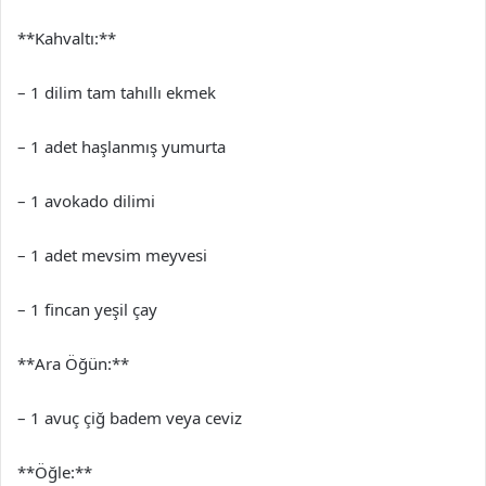
**Kahvaltı:**
– 1 dilim tam tahıllı ekmek
– 1 adet haşlanmış yumurta
– 1 avokado dilimi
– 1 adet mevsim meyvesi
– 1 fincan yeşil çay
**Ara Öğün:**
– 1 avuç çiğ badem veya ceviz
**Öğle:**