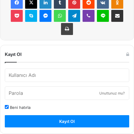
Pocket
Skype
Messenger
WhatsApp
Telegram
Viber
Line
E-Posta ile payla
Yazdır
Kayıt Ol
Unuttunuz mu?
Beni hatırla
Kayıt Ol