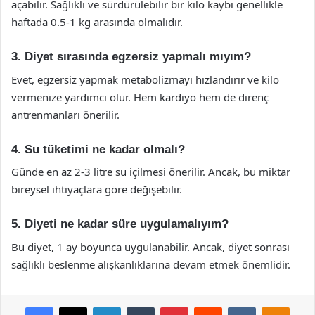
açabilir. Sağlıklı ve sürdürülebilir bir kilo kaybı genellikle
haftada 0.5-1 kg arasında olmalıdır.
3. Diyet sırasında egzersiz yapmalı mıyım?
Evet, egzersiz yapmak metabolizmayı hızlandırır ve kilo
vermenize yardımcı olur. Hem kardiyo hem de direnç
antrenmanları önerilir.
4. Su tüketimi ne kadar olmalı?
Günde en az 2-3 litre su içilmesi önerilir. Ancak, bu miktar
bireysel ihtiyaçlara göre değişebilir.
5. Diyeti ne kadar süre uygulamalıyım?
Bu diyet, 1 ay boyunca uygulanabilir. Ancak, diyet sonrası
sağlıklı beslenme alışkanlıklarına devam etmek önemlidir.
Facebook
X
LinkedIn
Tumblr
Pinterest
Reddit
VKontakte
Odnok