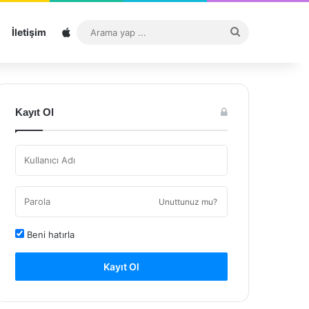
Sitemap
Arama
İletişim
yap
...
Kayıt Ol
Unuttunuz mu?
Beni hatırla
Kayıt Ol