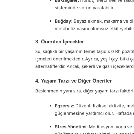
Baklagiller:
Nohut, mercimek ve fasulye
sisteminde sorun yaratabilir.
Buğday:
Beyaz ekmek, makarna ve diğe
metabolizmasını olumsuz etkileyebilir
3. Önerilen İçecekler
Su, sağlıklı bir yaşamın temel taşıdır. 0 Rh pozi
içmeleri önerilmektedir. Ayrıca, yeşil çay, bitki ç
alternatiflerdir. Ancak, şekerli ve gazlı içecekler
4. Yaşam Tarzı ve Diğer Öneriler
Beslenmenin yanı sıra, diğer yaşam tarzı faktörler
Egzersiz:
Düzenli fiziksel aktivite, m
güçlenmesine yardımcı olur. Haftada 
Stres Yönetimi:
Meditasyon, yoga ve de