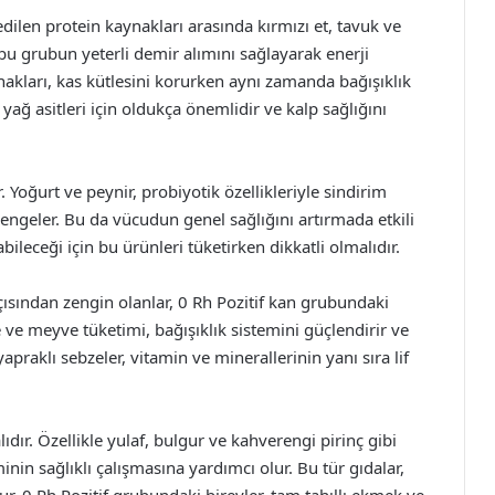
edilen protein kaynakları arasında kırmızı et, tavuk ve
 bu grubun yeterli demir alımını sağlayarak enerji
aynakları, kas kütlesini korurken aynı zamanda bağışıklık
yağ asitleri için oldukça önemlidir ve kalp sağlığını
. Yoğurt ve peynir, probiyotik özellikleriyle sindirim
engeler. Bu da vücudun genel sağlığını artırmada etkili
bileceği için bu ürünleri tüketirken dikkatli olmalıdır.
açısından zengin olanlar, 0 Rh Pozitif kan grubundaki
 ve meyve tüketimi, bağışıklık sistemini güçlendirir ve
yapraklı sebzeler, vitamin ve minerallerinin yanı sıra lif
ıdır. Özellikle yulaf, bulgur ve kahverengi pirinç gibi
minin sağlıklı çalışmasına yardımcı olur. Bu tür gıdalar,