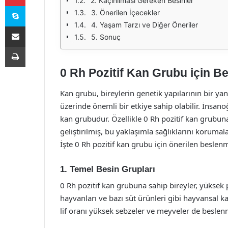
2. Kaçınılması Gereken Besinler
Skype
3. Önerilen İçecekler
4. Yaşam Tarzı ve Diğer Öneriler
E-Posta ile paylaş
5. Sonuç
Yazdır
0 Rh Pozitif Kan Grubu için 
Kan grubu, bireylerin genetik yapılarının bir ya
üzerinde önemli bir etkiye sahip olabilir. İnsan
kan grubudur. Özellikle 0 Rh pozitif kan grubuna
geliştirilmiş, bu yaklaşımla sağlıklarını koruma
İşte 0 Rh pozitif kan grubu için önerilen beslen
1. Temel Besin Grupları
0 Rh pozitif kan grubuna sahip bireyler, yüksek 
hayvanları ve bazı süt ürünleri gibi hayvansal kay
lif oranı yüksek sebzeler ve meyveler de beslenm