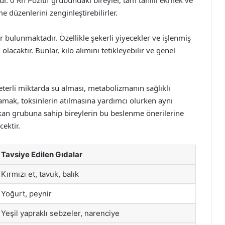
. 0 Rh Pozitif grubundaki bireyler, tam tahıllı ekmek ve
e düzenlerini zenginleştirebilirler.
r bulunmaktadır. Özellikle şekerli yiyecekler ve işlenmiş
acaktır. Bunlar, kilo alımını tetikleyebilir ve genel
terli miktarda su alması, metabolizmanın sağlıklı
ağlamak, toksinlerin atılmasına yardımcı olurken aynı
f kan grubuna sahip bireylerin bu beslenme önerilerine
cektir.
Tavsiye Edilen Gıdalar
Kırmızı et, tavuk, balık
Yoğurt, peynir
Yeşil yapraklı sebzeler, narenciye