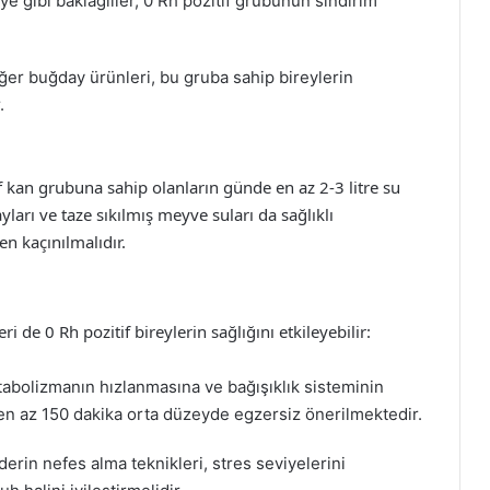
 gibi baklagiller, 0 Rh pozitif grubunun sindirim
r buğday ürünleri, bu gruba sahip bireylerin
.
tif kan grubuna sahip olanların günde en az 2-3 litre su
ayları ve taze sıkılmış meyve suları da sağlıklı
den kaçınılmalıdır.
i de 0 Rh pozitif bireylerin sağlığını etkileyebilir:
etabolizmanın hızlanmasına ve bağışıklık sisteminin
en az 150 dakika orta düzeyde egzersiz önerilmektedir.
rin nefes alma teknikleri, stres seviyelerini