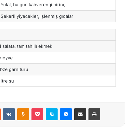
Yulaf, bulgur, kahverengi pirinç
Şekerli yiyecekler, işlenmiş gıdalar
l salata, tam tahıllı ekmek
 meyve
ebze garnitürü
itre su
st
Reddit
VKontakte
Odnoklassniki
Pocket
Skype
Messenger
E-Posta ile paylaş
Yazdır