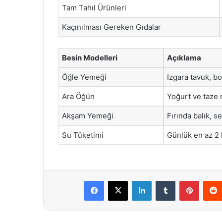
Tam Tahıl Ürünleri
Kaçınılması Gereken Gıdalar
Besin Modelleri
Açıklama
Öğle Yemeği
Izgara tavuk, bo
Ara Öğün
Yoğurt ve taze
Akşam Yemeği
Fırında balık, s
Su Tüketimi
Günlük en az 2 l
Facebook
X
LinkedIn
Tumblr
Pintere