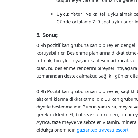
düşürmeye yardımcı olmalı ve genel ruh
Uyku:
Yeterli ve kaliteli uyku almak b
Günde ortalama 7-9 saat uyku öneril
5. Sonuç
0 Rh pozitif kan grubuna sahip bireyler, dengeli v
koruyabilirler. Beslenme planlarına dikkat etmek
tutmak, bireylerin yaşam kalitesini artıracak ve 
olan, bu beslenme rehberini bireysel ihtiyaçlar
uzmanından destek almaktır. Sağlıklı günler diler
0 Rh Pozitif kan grubuna sahip bireyler, sağlıkl
alışkanlıklarına dikkat etmelidir. Bu kan grubun
diyetle beslenmelidir. Bunun yanı sıra, meyve ve
gerekmektedir. Et, balık ve süt ürünleri, bu birey
Ayrıca, taze meyve ve sebzeler, vitamin, mineral 
oldukça önemlidir.
gaziantep travesti escort